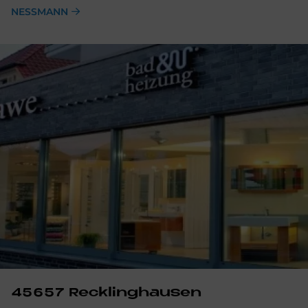
NESSMANN
45657 Reck­ling­hau­sen