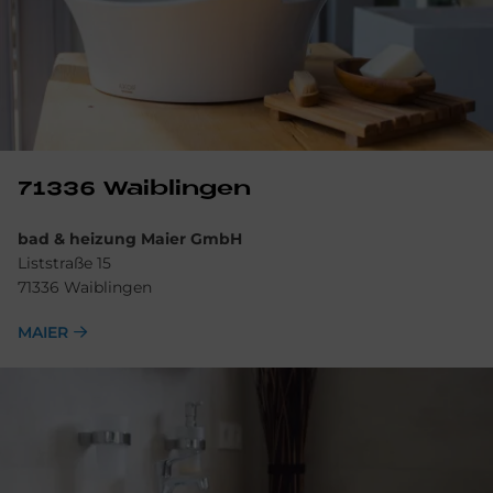
71336 Waib­lin­gen
bad & heizung Maier GmbH
Liststraße 15
71336 Waiblingen
MAIER