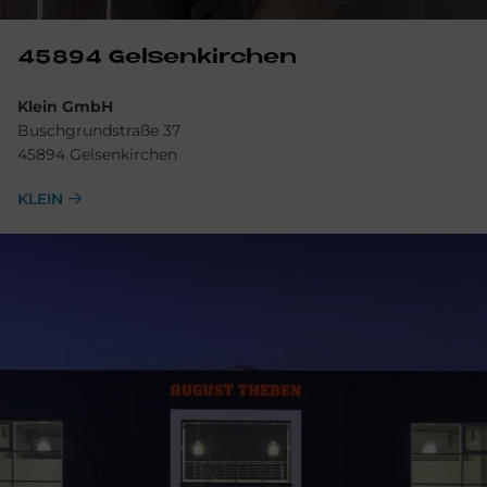
45894 Gel­sen­kir­chen
Klein GmbH
Buschgrundstraße 37
45894 Gelsenkirchen
KLEIN