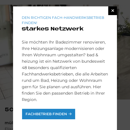
DEN RICHTIGEN FACH-HANDWERKSBETRIEB
FINDEN!
starkes Netzwerk
Sie möchten Ihr Badezimmer renovieren,
Ihre Heizungsanlage modernisieren oder
Ihren Wohnraum umgestalten? bad &
heizung ist ein Netzwerk von bundesweit
48 besonders qualifizierten
Fachhandwerksbetrieben, die alle Arbeiten
rund um Bad, Heizung oder Wohnraum
gern für Sie planen und ausführen. Hier
finden Sie den passenden Betrieb in Ihrer
Region.
50226 Fre­chen
FACHBETRIEB FINDEN
müller + sohn bad + heizung GmbH
Elisabethstraße 10 A