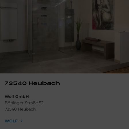
73540 Heu­bach
Wolf GmbH
Böbinger Straße 52
73540 Heubach
WOLF