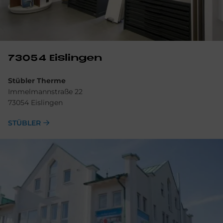
73054 Eis­lin­gen
Stübler Therme
Immelmannstraße 22
73054 Eislingen
STÜBLER