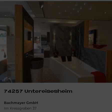
74257 Un­ter­eises­heim
Bachmayer GmbH
Im Kressgraben 37