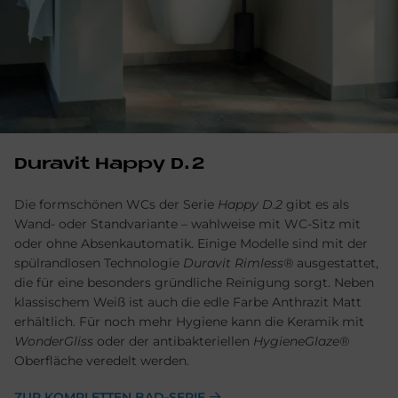
Du­ra­vit Hap­py D.2
Die formschönen WCs der Serie
Happy D.2
gibt es als
Wand- oder Standvariante – wahlweise mit WC-Sitz mit
oder ohne Absenkautomatik. Einige Modelle sind mit der
spülrandlosen Technologie
Duravit Rimless®
ausgestattet,
die für eine besonders gründliche Reinigung sorgt. Neben
klassischem Weiß ist auch die edle Farbe Anthrazit Matt
erhältlich. Für noch mehr Hygiene kann die Keramik mit
WonderGliss
oder der antibakteriellen
HygieneGlaze®
Oberfläche veredelt werden.
ZUR KOMPLETTEN BAD-SERIE