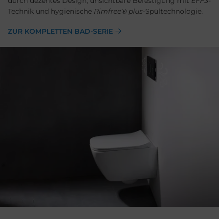
durch dezentes Design, unsichtbare Befestigung mit
EFF3
-
Technik und hygienische
Rimfree® plus
-Spültechnologie.
ZUR KOMPLETTEN BAD-SERIE