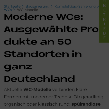
FACHBETRIEBE
Startseite
Badsanierung
Komplettbad-Sanierung
WCs
WC-Modelle
Mo­der­ne WCs:
Aus­ge­wähl­te Pro­
duk­te an 50
Stand­or­ten in
ganz
Deutschland
Aktuelle
WC-Modelle
verbinden klare
Formen mit moderner Technik. Ob geradlinig,
organisch oder klassisch rund:
spülrandlose