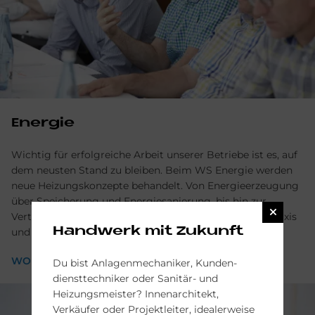
Energie
Wichtig für erfolgreiche Arbeit unserer Betriebe ist es, auf
dem neusten Stand zu bleiben. Beim WS Energie werden
neue Heizungskonzepte behandelt. Von Energieerzeugung
über Speicherung und Energiesanierung, bis hin zur
Verteilung. Die Teilnehmer lernen Hilfsmittel für die Praxis
Handwerk mit Zukunft
und die richtigen Vermarktungskonzepte kennen.
WORKSHOP ENERGIE
Du bist Anlagen­mechaniker, Kunden­
dienst­techniker oder Sanitär- und
Heizungs­meister? Innen­architekt,
Verkäufer oder Projekt­leiter, idealer­weise