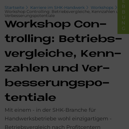
BEWERBUNG
Startseite
Karriere im SHK-Handwerk
Workshops
Workshop Controlling: Betriebsvergleiche, Kennzahlen und
Verbesserungspotentiale
Work­s­hop Con­
trol­ling: Be­triebs­
ver­gleiche, Kenn­
zah­len und Ver­
bes­se­rungs­po­
ten­tia­le
Mit einem - in der SHK-Branche für
Handwerksbetriebe wohl einzigartigem -
Betriebsvergleich nach Profitcentern