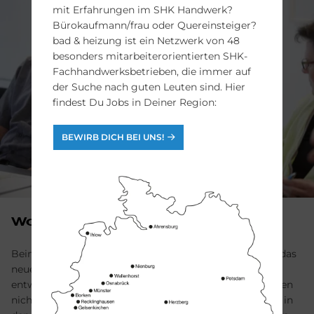
mit Er­fahrungen im SHK Hand­werk?
Büro­kauf­mann/frau oder Quer­ein­steiger?
bad & heizung ist ein Netz­werk von 48
besonders mit­arbeite­rorientierten SHK-
Fach­hand­werks­betrieben, die immer auf
der Suche nach guten Leuten sind. Hier
findest Du Jobs in Deiner Region:
BEWIRB DICH BEI UNS!
Wohnraum
Beim Workshop Wohnraum möchten wir gemeinsam das
neue Geschäftsfeld Wohnraumsanierung (weiter-)
entwickeln: Zukünftig möchten wir Handwerksleistungen
nicht nur in Badezimmer oder Heizraum, sondern auch in