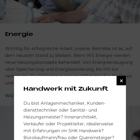
Energie
Wichtig für erfolgreiche Arbeit unserer Betriebe ist es, auf
dem neusten Stand zu bleiben. Beim WS Energie werden
neue Heizungskonzepte behandelt. Von Energieerzeugung
über Speicherung und Energiesanierung, bis hin zur
Verteilung. Die Teilnehmer lernen Hilfsmittel für die Praxis
und die richtigen Vermarktungskonzepte kennen.
Handwerk mit Zukunft
WORKSHOP ENERGIE
Du bist Anlagen­mechaniker, Kunden­
dienst­techniker oder Sanitär- und
Heizungs­meister? Innen­architekt,
Verkäufer oder Projekt­leiter, idealer­weise
mit Er­fahrungen im SHK Hand­werk?
Büro­kauf­mann/frau oder Quer­ein­steiger?