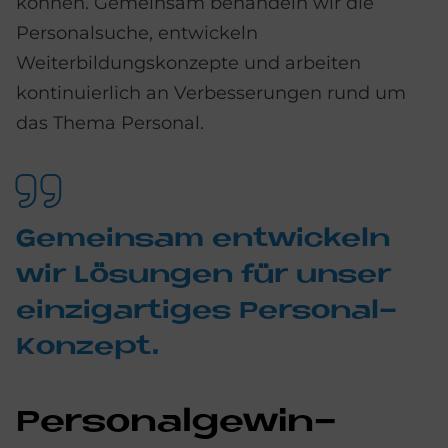
können. Gemeinsam behandeln wir die
Personalsuche, entwickeln
Weiterbildungskonzepte und arbeiten
kontinuierlich an Verbesserungen rund um
das Thema Personal.
Ge­mein­sam ent­wickeln
wir Lö­sun­gen für un­ser
ein­zig­ar­ti­ges Per­so­nal-
Kon­ze­pt.
Per­so­nal­ge­win­