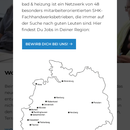
bad & heizung ist ein Netz­werk von 48
besonders mit­arbeite­rorientierten SHK-
Fach­hand­werks­betrieben, die immer auf
der Suche nach guten Leuten sind. Hier
findest Du Jobs in Deiner Region:
BEWIRB DICH BEI UNS!
Wohnraum
Beim Workshop Wohnraum möchten wir gemeinsam das
neue Geschäftsfeld Wohnraumsanierung (weiter-)
entwickeln: Zukünftig möchten wir Handwerksleistungen
nicht nur in Badezimmer oder Heizraum, sondern auch in
den Wohnbereichen Küche, Wohnzimmer, Keller, Balkon,
Terrasse und Außenbereich anbieten.
WORKSHOP WOHNRAUM