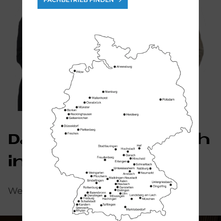
Das könn­te Sie auch
in­ter­es­sie­ren
Weitere Serien und Produkte von Duravit: