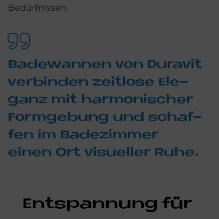
Bedürfnissen.
Ba­de­wan­nen von Du­ra­vit
ver­bin­den zeit­lo­se Ele­
ganz mit har­mo­ni­scher
Form­ge­bung und schaf­
fen im Ba­de­zim­mer
einen Ort vi­su­el­ler Ruhe.
Ent­span­nung für