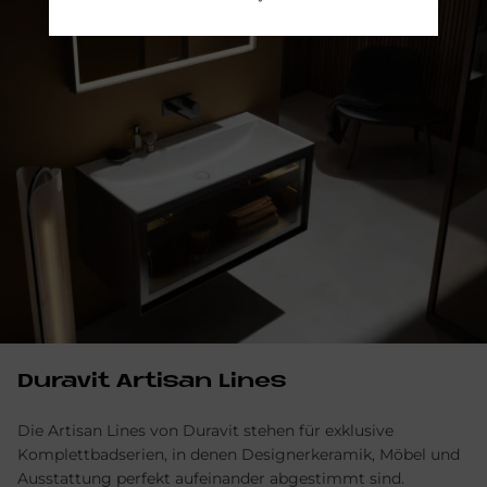
Du­ra­vit Ar­ti­san Li­nes
Die Artisan Lines von Duravit stehen für exklusive
Komplettbadserien, in denen Designerkeramik, Möbel und
Ausstattung perfekt aufeinander abgestimmt sind.