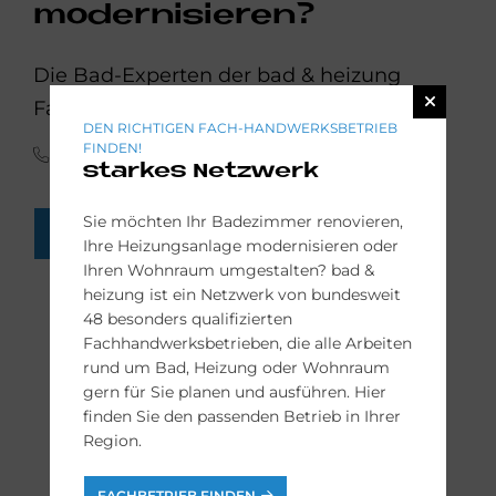
modernisieren?
Die Bad-Experten der bad & heizung
Fachbetriebe helfen Ihnen gern weiter:
DEN RICHTIGEN FACH-HANDWERKSBETRIEB
FINDEN!
(0341) 30 85 45 65
starkes Netzwerk
Sie möchten Ihr Badezimmer renovieren,
FACH-HANDWERKER FINDEN
Ihre Heizungsanlage modernisieren oder
Ihren Wohnraum umgestalten? bad &
heizung ist ein Netzwerk von bundesweit
48 besonders qualifizierten
Fachhandwerksbetrieben, die alle Arbeiten
rund um Bad, Heizung oder Wohnraum
gern für Sie planen und ausführen. Hier
finden Sie den passenden Betrieb in Ihrer
Region.
FACHBETRIEB FINDEN