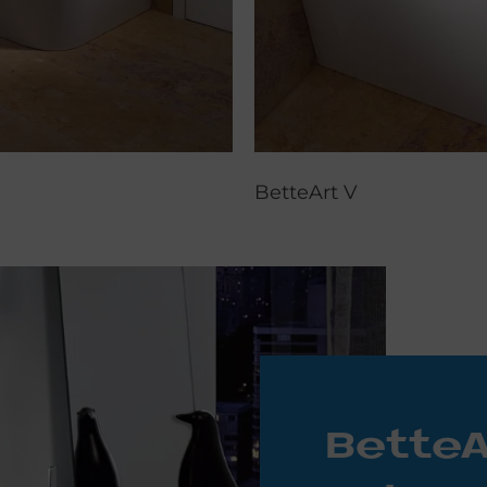
BetteArt V
Bet­te­