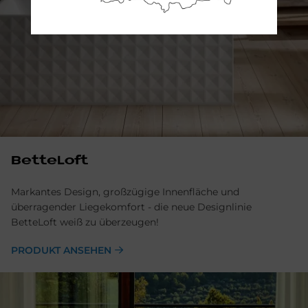
BetteLoft
Markantes Design, großzügige Innenfläche und
überragender Liegekomfort - die neue Designlinie
BetteLoft weiß zu überzeugen!
PRODUKT ANSEHEN