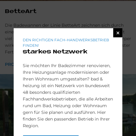
BetteArt
Die Badewannen der Linie BetteArt zeichnen sich durch
eine symmetrische Form und weiche Linien aus. Die mit
viel Geschick zusammengesetzten Innen- und Außenkörper
DEN RICHTIGEN FACH-HANDWERKSBETRIEB
wirken wie aus einem Guss und sind das Ergebnis höchster
FINDEN!
Fertigungskunst.
starkes Netzwerk
PRODUKT ANSEHEN
Sie möchten Ihr Badezimmer renovieren,
Ihre Heizungsanlage modernisieren oder
Ihren Wohnraum umgestalten? bad &
heizung ist ein Netzwerk von bundesweit
48 besonders qualifizierten
Fachhandwerksbetrieben, die alle Arbeiten
rund um Bad, Heizung oder Wohnraum
gern für Sie planen und ausführen. Hier
finden Sie den passenden Betrieb in Ihrer
Region.