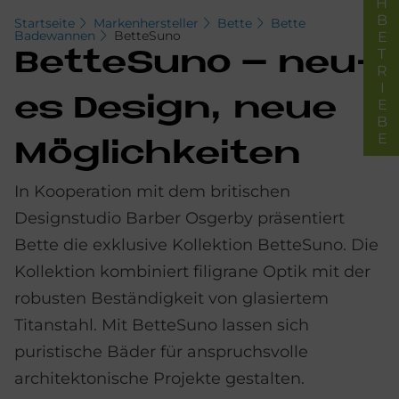
FACHBETRIEBE
Startseite
Markenhersteller
Bette
Bette
Badewannen
BetteSuno
Bet­teSu­no – neu­
es De­sign, neue
Mög­lich­kei­ten
In Kooperation mit dem britischen
Designstudio Barber Osgerby präsentiert
Bette die exklusive Kollektion BetteSuno. Die
Kollektion kombiniert filigrane Optik mit der
robusten Beständigkeit von glasiertem
Titanstahl. Mit BetteSuno lassen sich
puristische Bäder für anspruchsvolle
architektonische Projekte gestalten.