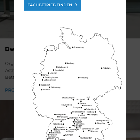
FACHBETRIEB FINDEN
BetteEve
Organische Form, großzügiger Innenbereich, elegante
Ästhetik – Bette ist mit der Badewannen-Kollektion
BetteEve ein echtes Meisterstück gelungen.
PRODUKT ANSEHEN