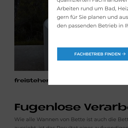
qualifizierten Fachhandwerk
Arbeiten rund um Bad, He
gern für Sie planen und aus
den passenden Betrieb in I
FACHBETRIEB FINDEN
frei­ste­hen­de Va­ri­an­te
Fu­gen­lo­se Ver­ar­
Wie alle Wannen von Bette ist auch die Be