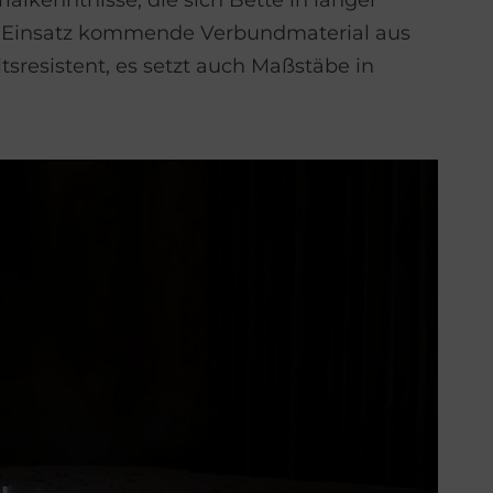
alkenntnisse, die sich Bette in langer
m Einsatz kommende Verbundmaterial aus
itsresistent, es setzt auch Maßstäbe in