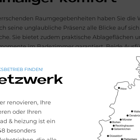
rherrschenden Raumgegebenheiten haben Sie die 
 seine unglaubliche Präsenz alle Blicke auf sich 
. Sie bietet zudem praktische Ablageflächen u
lmomente im Badezimmer garantiert. Beide Ausfü
emaß) erhältlich.
SBETRIEB FINDEN!
Netzwerk
r renovieren, Ihre
ren oder Ihren
 & heizung ist ein
48 besonders