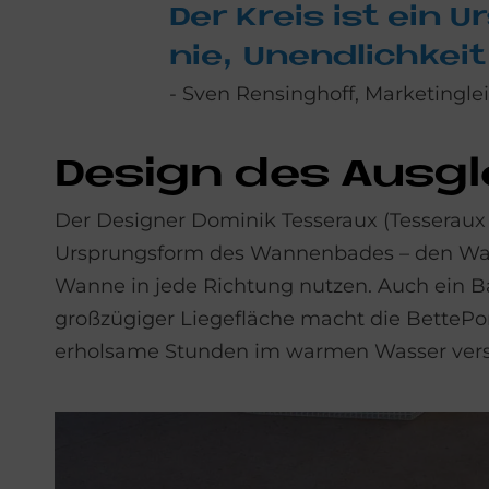
Der Kreis ist ein 
nie, Un­end­lich­ke
- Sven Rensinghoff, Marketinglei
De­sign des Aus­g
Der Designer Dominik Tesseraux (Tesseraux 
Ursprungsform des Wannenbades – den Wasc
Wanne in jede Richtung nutzen. Auch ein B
großzügiger Liegefläche macht die BettePon
erholsame Stunden im warmen Wasser vers