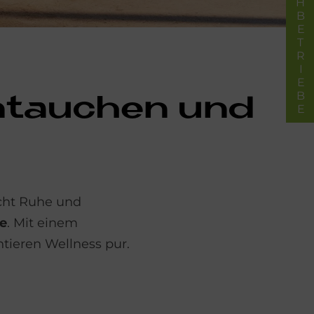
FACHBETRIEBE
in­tau­chen und
icht Ruhe und
e
. Mit einem
tieren Wellness pur.