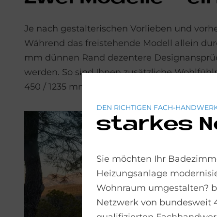
Je nach gestalterischen Vorlieben und vo
Während das freistehende Modell allein durch
mm dünnen Rand dezentere Designansprüche
werden. So sind Ihnen zusätzliche Wohlfüh
450 / 1235 mm (Länge x Breite x Tiefe / Lieg
DEN RICHTIGEN FACH-HANDWERK
starkes 
Sie möchten Ihr Badezimme
Heizungsanlage modernisie
Wohnraum umgestalten? bad
Netzwerk von bundesweit 