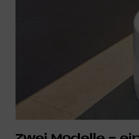
Zwei Mo­del­le - ein