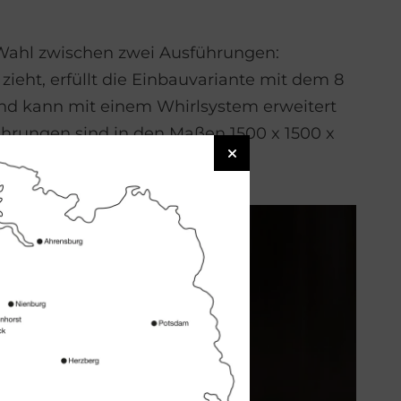
Wahl zwischen zwei Ausführungen:
zieht, erfüllt die Einbauvariante mit dem 8
nd kann mit einem Whirlsystem erweitert
hrungen sind in den Maßen 1500 x 1500 x