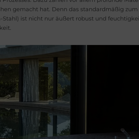
n Prozesses. Dazu zählen vor allem profunde Materi
ichen gemacht hat. Denn das standardmäßig zu
n-Stahl) ist nicht nur äußert robust und feuchtigke
eit.