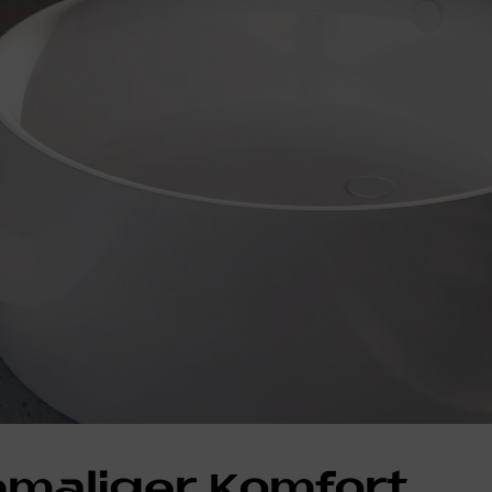
­ma­li­ger Kom­fort