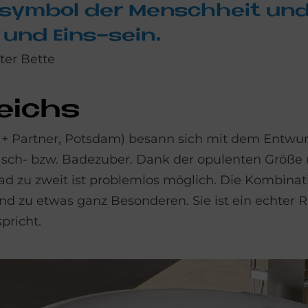
Ur­sym­bol der Mensch­heit un
it und Eins-sein.
ter Bette
leichs
+ Partner, Potsdam) besann sich mit dem Entwurf
h- bzw. Badezuber. Dank der opulenten Größe (
ad zu zweit ist problemlos möglich. Die Kombina
d zu etwas ganz Besonderen. Sie ist ein echter 
pricht.