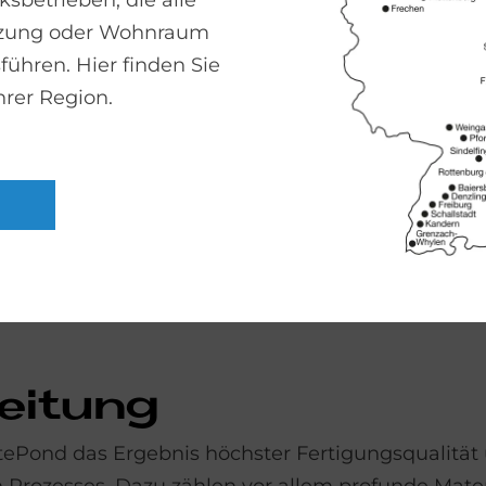
sbetrieben, die alle
izung oder Wohnraum
führen. Hier finden Sie
hrer Region.
Ein­bau-Va­ri­an­te
bei­tung
ttePond das Ergebnis höchster Fertigungsqualit