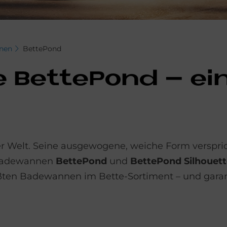
nen
BettePond
e Bet­te­Pond – e
der Welt. Seine ausgewogene, weiche Form verspr
 Badewannen
BettePond
und
BettePond Silhouett
ßten Badewannen im Bette-Sortiment – und garan