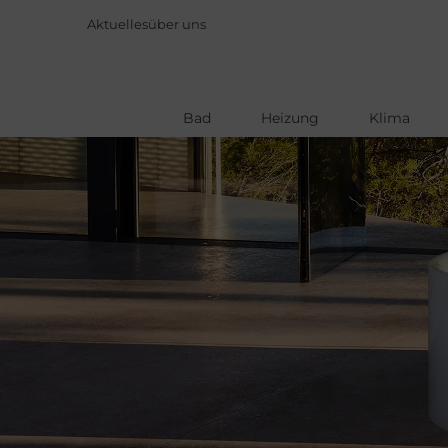
Aktuelles
über uns
Bad
Heizung
Klima
Direkt
zum
Inhalt