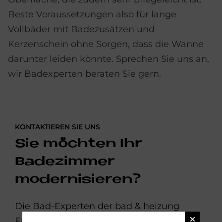
Beste Voraussetzungen also für lange
Vollbäder mit Badezusätzen und
Kerzenschein ohne Sorgen, dass die Wanne
darunter leiden könnte. Sprechen Sie uns an,
wir Badexperten beraten Sie gern.
KONTAKTIEREN SIE UNS
Sie möchten Ihr
Badezimmer
modernisieren?
Die Bad-Experten der bad & heizung
Fachbetriebe helfen Ihnen gern weiter: