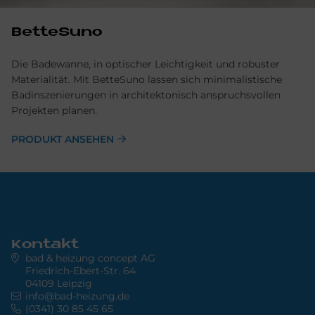
BetteSuno
Die Badewanne, in optischer Leichtigkeit und robuster
Materialität. Mit BetteSuno lassen sich minimalistische
Badinszenierungen in architektonisch anspruchsvollen
Projekten planen.
PRODUKT ANSEHEN
Kontakt
bad & heizung concept AG
Friedrich-Ebert-Str. 64
04109 Leipzig
info@bad-heizung.de
(0341) 30 85 45 65