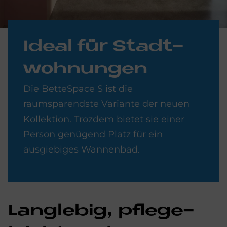
Ide­al für Stadt­
woh­nun­gen
Die BetteSpace S ist die
raumsparendste Variante der neuen
Kollektion. Trozdem bietet sie einer
Person genügend Platz für ein
ausgiebiges Wannenbad.
Lang­le­big, pfle­ge­