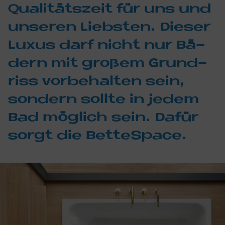
Qua­li­täts­zeit für uns und
un­se­ren Lieb­sten. Die­ser
Lu­xus darf nicht nur Bä­
dern mit gro­ßem Grund­
riss vor­be­hal­ten sein,
son­dern soll­te in je­dem
Bad mög­lich sein. Da­für
sor­gt die Bet­te­S­pace.