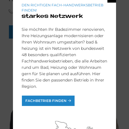
DEN RICHTIGEN FACH-HANDWERKSBETRIEB
FINDEN!
(0341) 30 85 45 65
starkes Netzwerk
Sie möchten Ihr Badezimmer renovieren,
FACH-HANDWERKER FINDEN
Ihre Heizungsanlage modernisieren oder
Ihren Wohnraum umgestalten? bad &
heizung ist ein Netzwerk von bundesweit
48 besonders qualifizierten
Fachhandwerksbetrieben, die alle Arbeiten
rund um Bad, Heizung oder Wohnraum
gern für Sie planen und ausführen. Hier
finden Sie den passenden Betrieb in Ihrer
Region.
FACHBETRIEB FINDEN