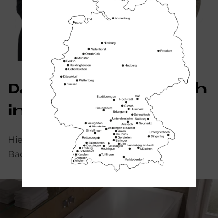
Das könn­te Sie auch
in­ter­es­sie­ren
Hier sehen Sie weitere hochwertige
Badewannen von Bette: