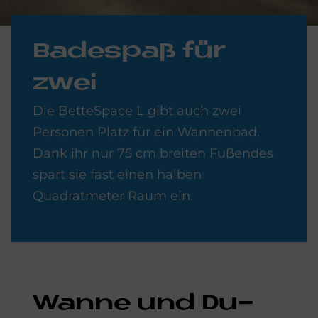
Ba­de­spaß für
zwei
Die BetteSpace L gibt auch zwei
Personen Platz für ein Wannenbad.
Dank ihr nur 75 cm breiten Fußendes
spart sie fast einen halben
Quadratmeter Raum ein.
Wan­ne und Du­