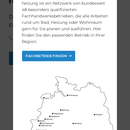
modernisieren?
heizung ist ein Netzwerk von bundesweit
48 besonders qualifizierten
Fachhandwerksbetrieben, die alle Arbeiten
Die Bad-Experten der bad & heizung
rund um Bad, Heizung oder Wohnraum
Fachbetriebe helfen Ihnen gern weiter:
gern für Sie planen und ausführen. Hier
finden Sie den passenden Betrieb in Ihrer
(0341) 30 85 45 65
Region.
FACHBETRIEB FINDEN
FACH-HANDWERKER FINDEN