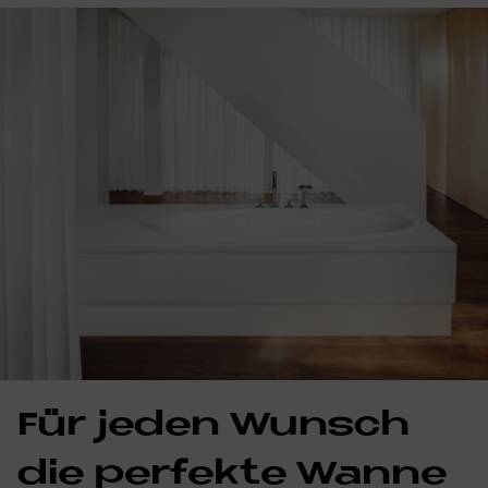
Für je­den Wunsch
die per­fek­te Wan­ne