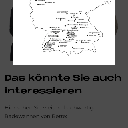
Das könn­te Sie auch
in­ter­es­sie­ren
Hier sehen Sie weitere hochwertige
Badewannen von Bette: